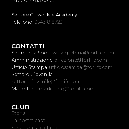
P.Iva: 02465370407
Settore Giovanile e Academy
Telefono:
0543 818723
CONTATTI
Segreteria Sportiva:
segreteria@forlifc.com
Amministrazione:
direzione@forlifc.com
Ufficio Stampa:
ufficiostampa@forlifc.com
Settore Giovanile:
settoregiovanile@forlifc.com
Marketing:
marketing@forlifc.com
CLUB
Storia
La nostra casa
Struttura societaria