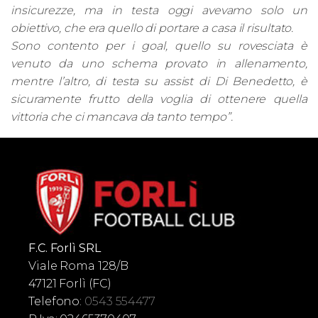
insicurezze, ma in testa oggi avevamo solo un
obiettivo, che era quello di portare a casa il risultato.
Sono contento per i goal, quello su rovesciata è
venuto da uno schema provato in allenamento,
mentre l’altro, di testa su assist di Di Benedetto, è
sicuramente frutto della voglia di ottenere quella
vittoria che ci mancava da tanto tempo”.
F.C. Forlì SRL
Viale Roma 128/B
47121 Forlì (FC)
Telefono:
0543 554477