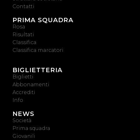
Contatti
PRIMA SQUADRA
Rosa
Risultati
Classifica
Classifica marcatori
BIGLIETTERIA
Biglietti
Abbonamenti
Accrediti
Info
NEWS
Società
Prima squadra
Giovanili