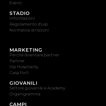
Eventi
STADIO
Informazioni
Regolamento d'uso
Normativa striscioni
MARKETING
Perché diventare partner
Partner
Vip Hospitality
Casa Forlì
GIOVANILI
Settore giovanile e Academy
Organigramma
CAMPI