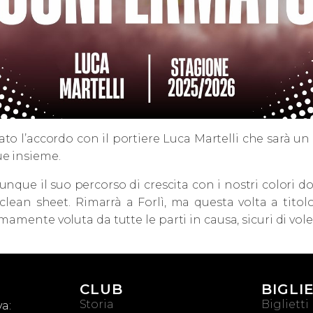
vato l’accordo con il portiere Luca Martelli che sarà 
ue insieme.
nque il suo percorso di crescita con i nostri colori d
ean sheet. Rimarrà a Forlì, ma questa volta a titolo
amente voluta da tutte le parti in causa, sicuri di vole
CLUB
BIGLI
Storia
Biglietti
a: