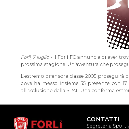
Forlì, 7 luglio -
Il Forlì FC annuncia di aver tro
prossima stagione. Un’avventura che proseg
L’estremo difensore classe 2005 proseguirà du
dove ha messo insieme 35 presenze con 17 cl
all’esclusione della SPAL. Una conferma estrem
CONTATTI
Segreteria Sportiv