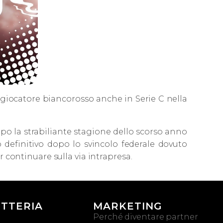
un giocatore biancorosso anche in Serie C nella
opo la strabiliante stagione dello scorso anno
 definitivo dopo lo svincolo federale dovuto
r continuare sulla via intrapresa.
ETTERIA
MARKETING
Perché diventare partner