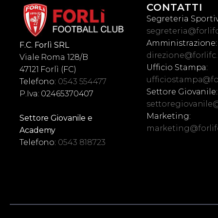
CONTATTI
Segreteria Sportiv
segreteria@forlif
Amministrazione:
F.C. Forlì SRL
direzione@forlif
Viale Roma 128/B
Ufficio Stampa:
47121 Forlì (FC)
ufficiostampa@fo
Telefono:
0543 554477
Settore Giovanile:
P.Iva: 02465370407
settoregiovanile@
Marketing:
Settore Giovanile e
marketing@forli
Academy
Telefono:
0543 818723