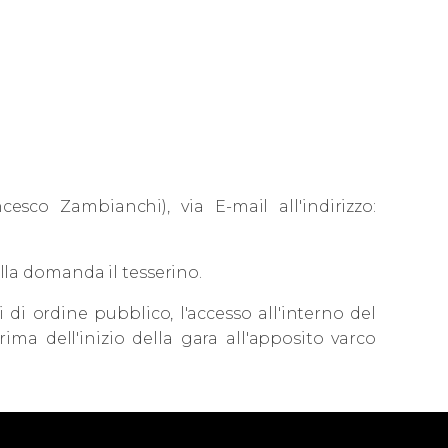
cesco Zambianchi), via E-mail all'indirizzo:
alla domanda il tesserino.
i di ordine pubblico, l'accesso all'interno del
ima dell'inizio della gara all'apposito varco