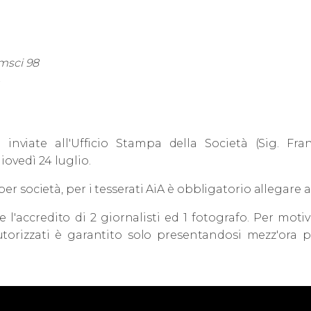
amsci 98
inviate all'Ufficio Stampa della Società (Sig. Fran
iovedì 24 luglio.
per società, per i tesserati AiA è obbligatorio allegare 
l'accredito di 2 giornalisti ed 1 fotografo. Per motiv
torizzati è garantito solo presentandosi mezz'ora pr