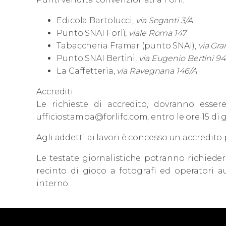
Edicola Bartolucci,
via Seganti 3/A
Punto SNAI Forlì,
viale Roma 147
Tabaccheria Framar (punto SNAI),
via Gr
Punto SNAI Bertini,
via Eugenio Bertini 94
La Caffetteria,
via Ravegnana 146/A
Accrediti
Le richieste di accredito, dovranno essere 
ufficiostampa@forlifc.com, entro le ore 15 di g
Agli addetti ai lavori è concesso un accredito 
Le testate giornalistiche potranno richiedere 
recinto di gioco a fotografi ed operatori au
interno.