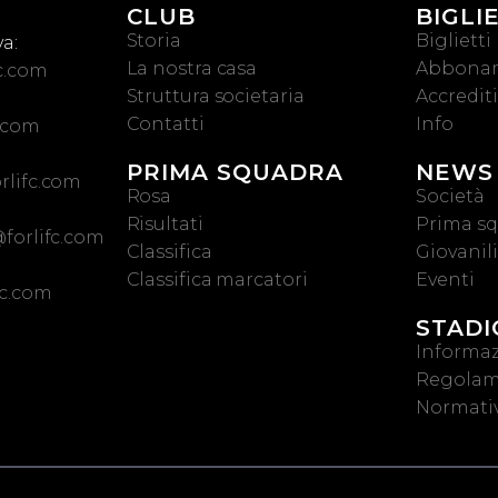
CLUB
BIGLI
Storia
Biglietti
a:
La nostra casa
Abbona
c.com
Struttura societaria
Accrediti
Contatti
Info
c.com
PRIMA SQUADRA
NEWS
rlifc.com
Rosa
Società
Risultati
Prima s
forlifc.com
Classifica
Giovanili
Classifica marcatori
Eventi
fc.com
STADI
Informaz
Regolam
Normativ