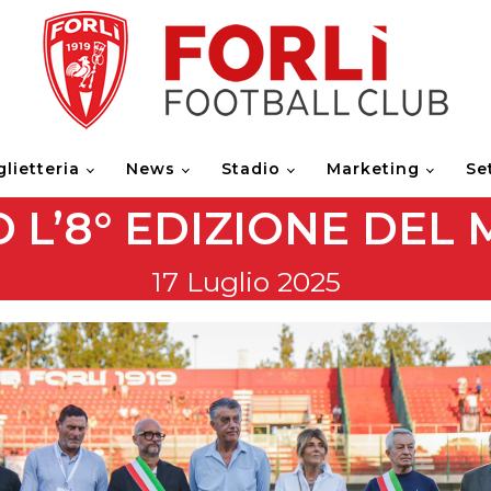
glietteria
News
Stadio
Marketing
Se
 L’8° EDIZIONE DEL
17 Luglio 2025