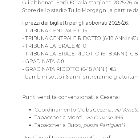
Gli abbonati Forlì FC alla stagione 2025/26 p
Store dello stadio Tullo Morgagni, a partire da
I prezzi dei biglietti per gli abbonati 2025/26:
- TRIBUNA CENTRALE € 15
- TRIBUNA CENTRALE RIDOTTO (6-18 ANNI): €1
- TRIBUNA LATERALE € 10
- TRIBUNA LATERALE RIDOTTO (6-18 ANNI): € 8
- GRADINATA € 8
- GRADINATA RIDOTTO (6-18 ANNI): €5
I bambini sotto i 6 anni entreranno gratuitam
Punti vendita convenzionati a Cesena:
Coordinamento Clubs Cesena,
via Veneto
Tabaccheria Monti,
via Cervese 395
Tabaccheria Bucci,
piazza Partigiani 1
Punti vendita convenzionati a Forlì: