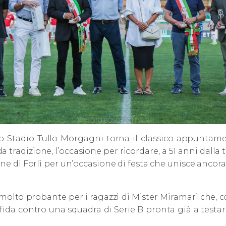
llo Stadio Tullo Morgagni torna il classico appuntam
 da tradizione, l’occasione per ricordare, a 51 anni dall
une di Forlì per un’occasione di festa che unisce ancora
test molto probante per i ragazzi di Mister Miramari che
sfida contro una squadra di Serie B pronta già a testar