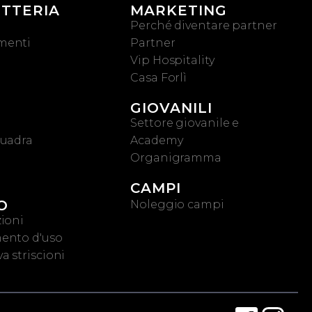
ETTERIA
MARKETING
Perché diventare partner
menti
Partner
Vip Hospitality
Casa Forlì
GIOVANILI
Settore giovanile e
quadra
Academy
Organigramma
CAMPI
O
Noleggio campi
ioni
ento d'uso
a striscioni