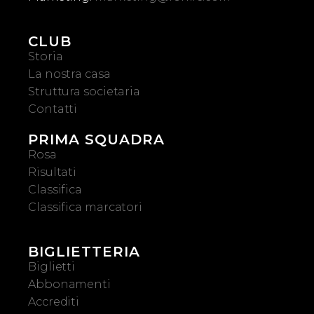
CLUB
Storia
La nostra casa
Struttura societaria
Contatti
PRIMA SQUADRA
Rosa
Risultati
Classifica
Classifica marcatori
BIGLIETTERIA
Biglietti
Abbonamenti
Accrediti