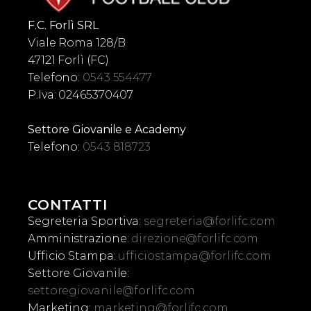
F.C. Forlì SRL
Viale Roma 128/B
47121 Forlì (FC)
Telefono:
0543 554477
P.Iva: 02465370407
Settore Giovanile e Academy
Telefono:
0543 818723
CONTATTI
Segreteria Sportiva:
segreteria@forlifc.com
Amministrazione:
direzione@forlifc.com
Ufficio Stampa:
ufficiostampa@forlifc.com
Settore Giovanile:
settoregiovanile@forlifc.com
Marketing:
marketing@forlifc.com