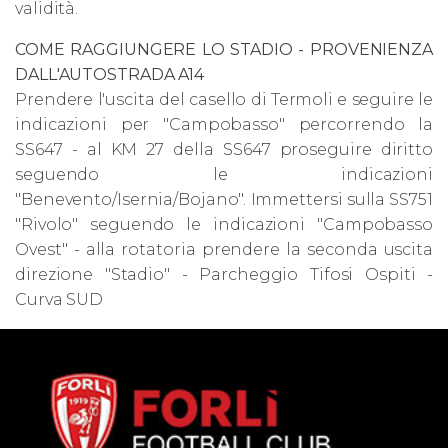
validità.
COME RAGGIUNGERE LO STADIO - PROVENIENZA
DALL'AUTOSTRADA A14
Prendere l'uscita del casello di Termoli e seguire le
indicazioni per "Campobasso" percorrendo la
SS647 - al KM 27 della SS647 proseguire diritto
seguendo le indicazioni
"Benevento/Isernia/Bojano". Immettersi sulla SS751
"Rivolo" seguendo le indicazioni "Campobasso
Ovest" - alla rotatoria prendere la seconda uscita
direzione "Stadio" - Parcheggio Tifosi Ospiti -
Curva SUD