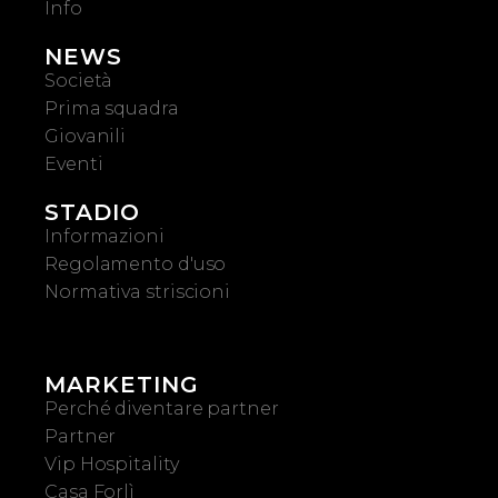
Info
NEWS
Società
Prima squadra
Giovanili
Eventi
STADIO
Informazioni
Regolamento d'uso
Normativa striscioni
MARKETING
Perché diventare partner
Partner
Vip Hospitality
Casa Forlì